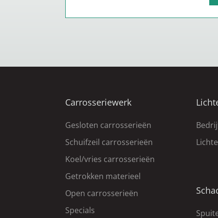
Carrosseriewerk
Licht
Gesloten carrosserieën
Bedri
Schuifzeil carrosserieën
Licht
Koel/vries carrosserieën
Getrokken materieel
Scha
Open carrosserieën
Specials
Spuite