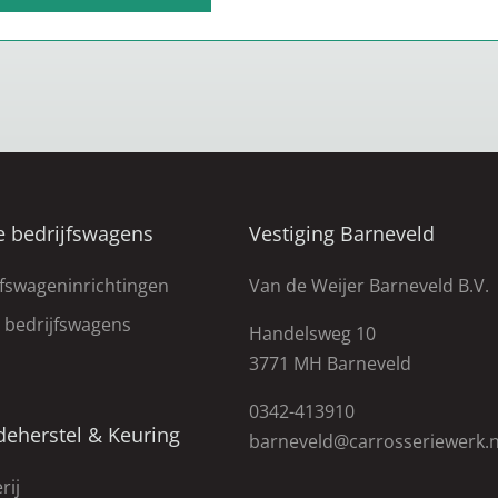
e bedrijfswagens
Vestiging Barneveld
jfswageninrichtingen
Van de Weijer Barneveld B.V.
e bedrijfswagens
Handelsweg 10
3771 MH Barneveld
0342-413910
deherstel & Keuring
barneveld@carrosseriewerk.n
rij