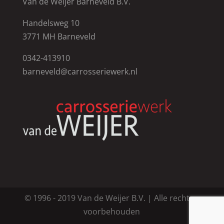
Van de Weijer Barneveld B.V.
Handelsweg 10
3771 MH Barneveld
0342-413910
barneveld@carrosseriewerk.nl
© 1996 - 2019 Van de Weijer B.V. | Alle rechten
voorbehouden