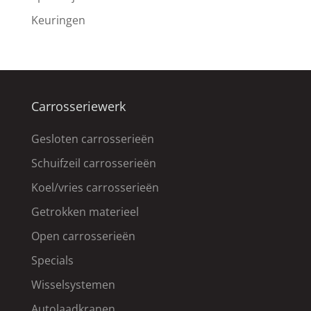
Keuringen
Carrosseriewerk
Gesloten carrosserieën
Schuifzeil carrosserieën
Koel/vries carrosserieën
Getrokken materieel
Open carrosserieën
Specials
Wisselsystemen
Autolaadkranen