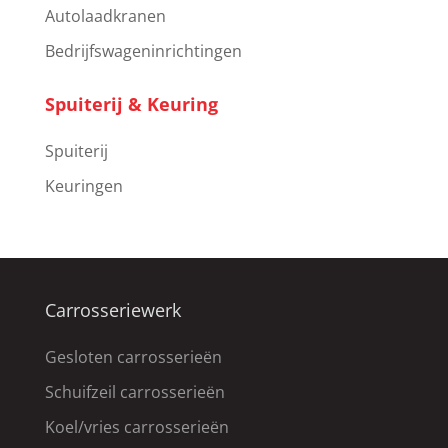
Autolaadkranen
Bedrijfswageninrichtingen
Spuiterij & Keuring
Spuiterij
Keuringen
Carrosseriewerk
Gesloten carrosserieën
Schuifzeil carrosserieën
Koel/vries carrosserieën