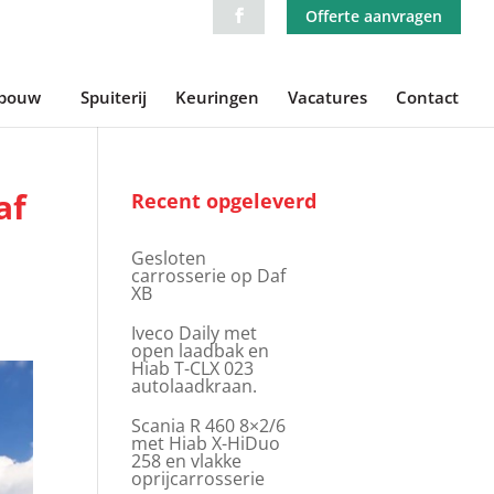
Offerte aanvragen
ebouw
Spuiterij
Keuringen
Vacatures
Contact
af
Recent opgeleverd
Gesloten
carrosserie op Daf
XB
Iveco Daily met
open laadbak en
Hiab T-CLX 023
autolaadkraan.
Scania R 460 8×2/6
met Hiab X-HiDuo
258 en vlakke
oprijcarrosserie