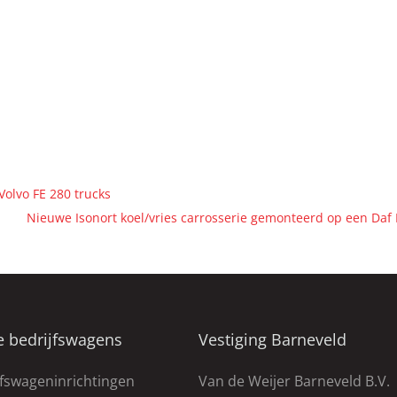
Volvo FE 280 trucks
Nieuwe Isonort koel/vries carrosserie gemonteerd op een Daf
e bedrijfswagens
Vestiging Barneveld
jfswageninrichtingen
Van de Weijer Barneveld B.V.