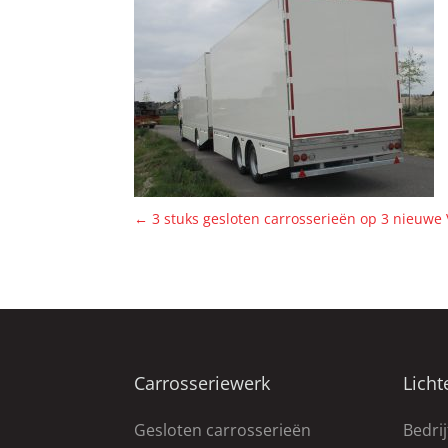
←
3 stuks gesloten carrosserieën op 3 nieuwe 
Carrosseriewerk
Licht
Gesloten carrosserieën
Bedri