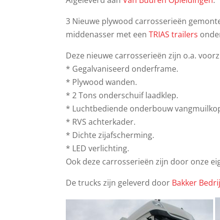
Afgeleverd aan
Van Buuren Opleidingen
:
3 Nieuwe plywood carrosserieën gemont
middenasser met een
TRIAS trailers
onder
Deze nieuwe carrosserieën zijn o.a. voorz
* Gegalvaniseerd onderframe.
* Plywood wanden.
* 2 Tons onderschuif laadklep.
* Luchtbediende onderbouw vangmuilkop
* RVS achterkader.
* Dichte zijafscherming.
* LED verlichting.
Ook deze carrosserieën zijn door onze e
De trucks zijn geleverd door
Bakker Bedri