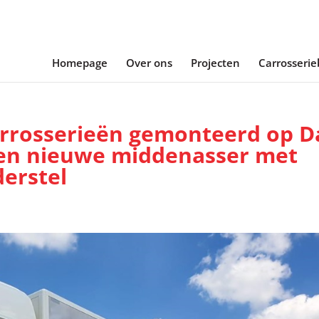
Homepage
Over ons
Projecten
Carrosseri
rrosserieën gemonteerd op D
en nieuwe middenasser met
derstel