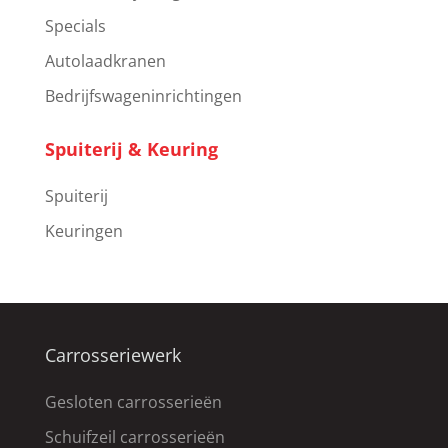
Specials
Autolaadkranen
Bedrijfswageninrichtingen
Spuiterij & Keuring
Spuiterij
Keuringen
Carrosseriewerk
Gesloten carrosserieën
Schuifzeil carrosserieën