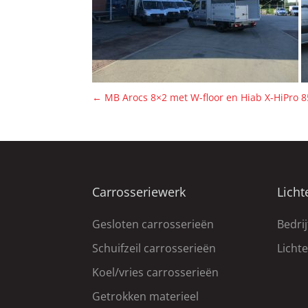
←
MB Arocs 8×2 met W-floor en Hiab X-HiPro 
Carrosseriewerk
Licht
Gesloten carrosserieën
Bedri
Schuifzeil carrosserieën
Licht
Koel/vries carrosserieën
Getrokken materieel