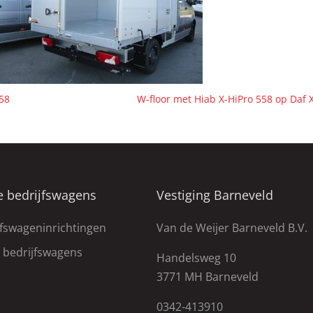
858
W-floor met Hiab X-HiPro 558 op Daf
e bedrijfswagens
Vestiging Barneveld
jfswageninrichtingen
Van de Weijer Barneveld B.V.
e bedrijfswagens
Handelsweg 10
3771 MH Barneveld
0342-413910