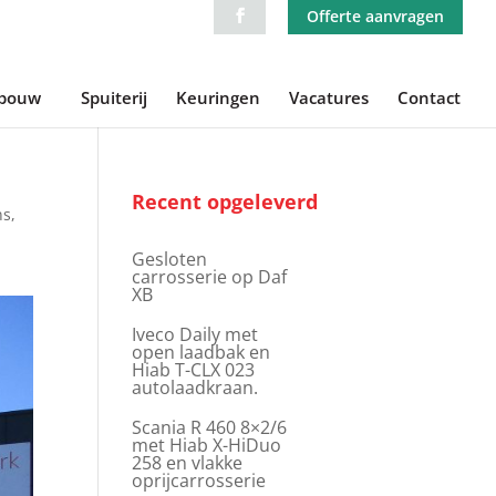
Offerte aanvragen
ebouw
Spuiterij
Keuringen
Vacatures
Contact
Recent opgeleverd
ns
,
Gesloten
carrosserie op Daf
XB
Iveco Daily met
open laadbak en
Hiab T-CLX 023
autolaadkraan.
Scania R 460 8×2/6
met Hiab X-HiDuo
258 en vlakke
oprijcarrosserie