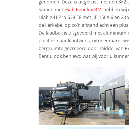
genomen. Deze is uitgerust met een 8×2 a
Samen met
Hiab Benelux B.V.
hebben wij 
Hiab X-HiPro 638 E8 met JIB 150X-6 en 2 to
de lierkabel op zo’n afstand echt een plusp
De laadbak is uitgevoerd met aluminium b
posities naar klantwens, uitneembare twist
bergruimte gecreëerd door middel van R
Bent u ook beniewd wat wij voor u kunne