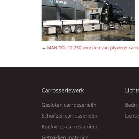
←
MAN TGL 12.250 voorzien van plywood carro
Carrosseriewerk
Licht
Gesloten carrosserieën
Bedri
Schuifzeil carrosserieën
Licht
Koel/vries carrosserieën
Getrokken materieel