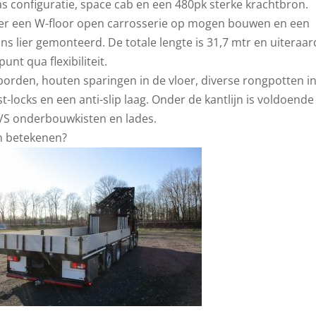
s configuratie, space cab en een 480pk sterke krachtbron.
er een W-floor open carrosserie op mogen bouwen en een
ns lier gemonteerd. De totale lengte is 31,7 mtr en uiteraar
unt qua flexibiliteit.
orden, houten sparingen in de vloer, diverse rongpotten i
-locks en een anti-slip laag. Onder de kantlijn is voldoende
VS onderbouwkisten en lades.
n betekenen?