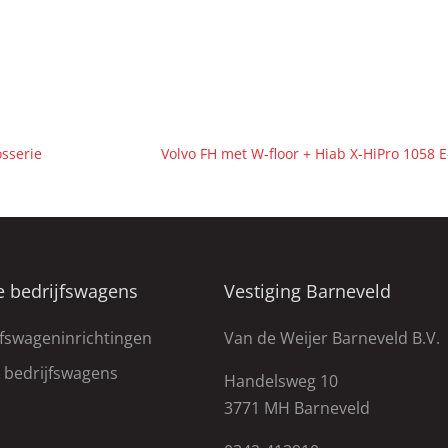
sserie
Volvo FH met W-floor + Hiab X-HiPro 1058 
e bedrijfswagens
Vestiging Barneveld
jfswageninrichtingen
Van de Weijer Barneveld B.V.
e bedrijfswagens
Handelsweg 10
3771 MH Barneveld