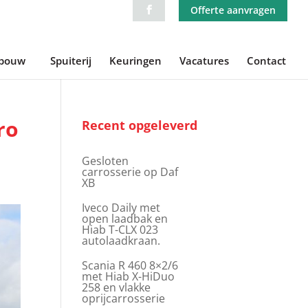
Offerte aanvragen
ebouw
Spuiterij
Keuringen
Vacatures
Contact
ro
Recent opgeleverd
Gesloten
carrosserie op Daf
XB
Iveco Daily met
open laadbak en
Hiab T-CLX 023
autolaadkraan.
Scania R 460 8×2/6
met Hiab X-HiDuo
258 en vlakke
oprijcarrosserie