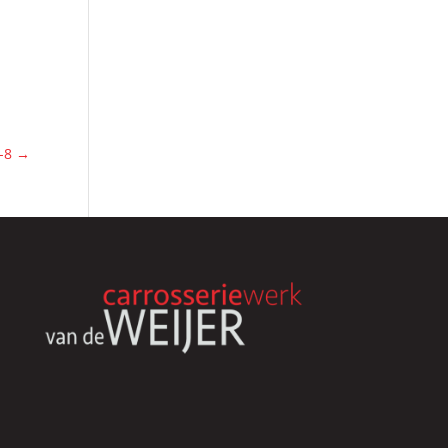
E-8
→