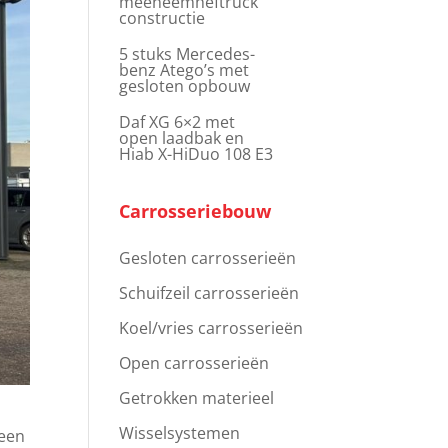
meeneemheftruck
constructie
5 stuks Mercedes-
benz Atego’s met
gesloten opbouw
Daf XG 6×2 met
open laadbak en
Hiab X-HiDuo 108 E3
Carrosseriebouw
Gesloten carrosserieën
Schuifzeil carrosserieën
Koel/vries carrosserieën
Open carrosserieën
Getrokken materieel
Wisselsystemen
 een