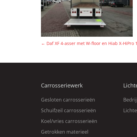
←
Daf XF 4-asser met W-floor en Hiab X-HiPro 
Carrosseriewerk
Licht
Gesloten carrosserieën
Bedri
Schuifzeil carrosserieën
Licht
Koel/vries carrosserieën
Getrokken materieel