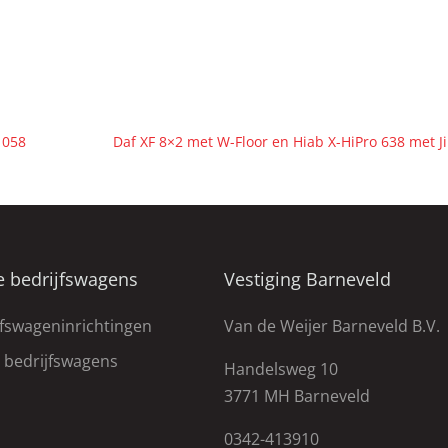
1058
Daf XF 8×2 met W-Floor en Hiab X-HiPro 638 met J
e bedrijfswagens
Vestiging Barneveld
jfswageninrichtingen
Van de Weijer Barneveld B.V.
e bedrijfswagens
Handelsweg 10
3771 MH Barneveld
0342-413910