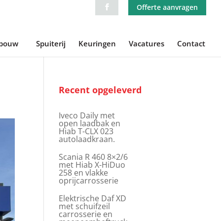
Offerte aanvragen
ebouw
Spuiterij
Keuringen
Vacatures
Contact
Recent opgeleverd
Iveco Daily met
open laadbak en
Hiab T-CLX 023
autolaadkraan.
Scania R 460 8×2/6
met Hiab X-HiDuo
258 en vlakke
oprijcarrosserie
Elektrische Daf XD
met schuifzeil
carrosserie en