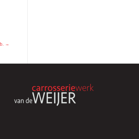
ib.
→