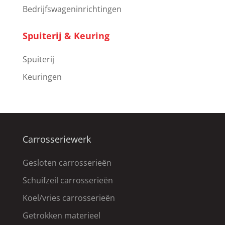
Bedrijfswageninrichtingen
Spuiterij & Keuring
Spuiterij
Keuringen
Carrosseriewerk
Gesloten carrosserieën
Schuifzeil carrosserieën
Koel/vries carrosserieën
Getrokken materieel