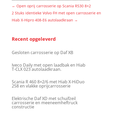
←
Open oprij carrosserie op Scania R530 8×2
2 Stuks identieke Volvo FH met open carrosserie en
Hiab X-Hipro 408-E6 autolaadkraan
→
Recent opgeleverd
Gesloten carrosserie op Daf XB
Iveco Daily met open laadbak en Hiab
T-CLX 023 autolaadkraan.
Scania R 460 8×2/6 met Hiab X-HiDuo
258 en vlakke oprijcarrosserie
Elektrische Daf XD met schuifzeil
carrosserie en meeneemheftruck
constructie