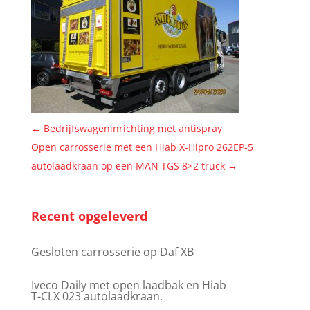
←
Bedrijfswageninrichting met antispray
Open carrosserie met een Hiab X-Hipro 262EP-5
autolaadkraan op een MAN TGS 8×2 truck
→
Recent opgeleverd
Gesloten carrosserie op Daf XB
Iveco Daily met open laadbak en Hiab
T-CLX 023 autolaadkraan.