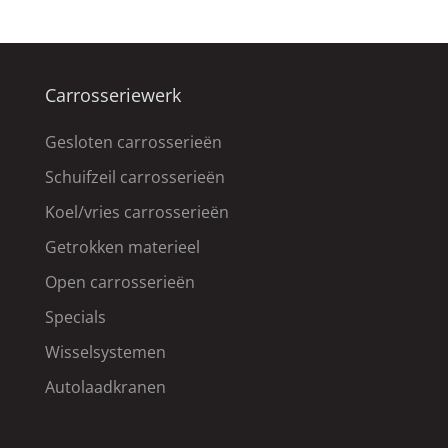
Carrosseriewerk
Gesloten carrosserieën
Schuifzeil carrosserieën
Koel/vries carrosserieën
Getrokken materieel
Open carrosserieën
Specials
Wisselsystemen
Autolaadkranen