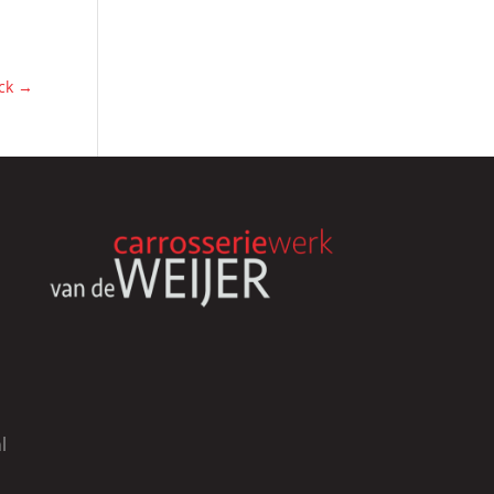
uck
→
l