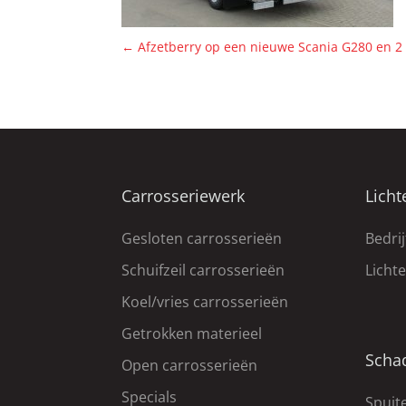
←
Afzetberry op een nieuwe Scania G280 en 2
Carrosseriewerk
Licht
Gesloten carrosserieën
Bedri
Schuifzeil carrosserieën
Licht
Koel/vries carrosserieën
Getrokken materieel
Scha
Open carrosserieën
Specials
Spuite