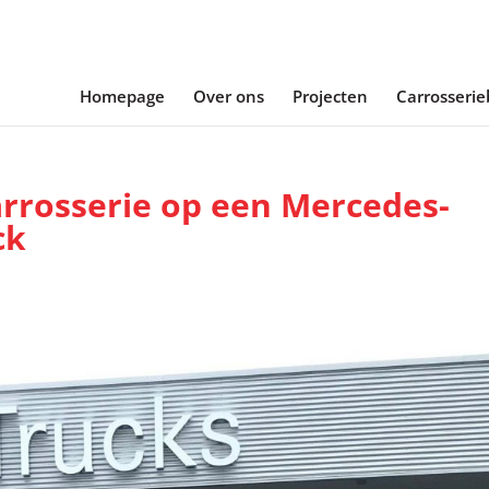
Homepage
Over ons
Projecten
Carrosseri
arrosserie op een Mercedes-
ck