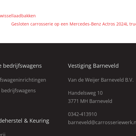
 wissellaadbakken
Gesloten carrosserie op een Mercedes-Benz Actros 2024L tr
e bedrijfswagens
Vestiging Barneveld
jfswageninrichtingen
Van de Weijer Barneveld B.V.
e bedrijfswagens
Handelsweg 10
3771 MH Barneveld
0342-413910
deherstel & Keuring
barneveld@carrosseriewerk.n
rij