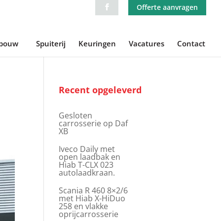
Offerte aanvragen
ebouw
Spuiterij
Keuringen
Vacatures
Contact
Recent opgeleverd
Gesloten
carrosserie op Daf
XB
Iveco Daily met
open laadbak en
Hiab T-CLX 023
autolaadkraan.
Scania R 460 8×2/6
met Hiab X-HiDuo
258 en vlakke
oprijcarrosserie