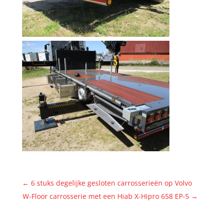
←
6 stuks degelijke gesloten carrosserieën op Volvo
W-Floor carrosserie met een Hiab X-Hipro 658 EP-5
→