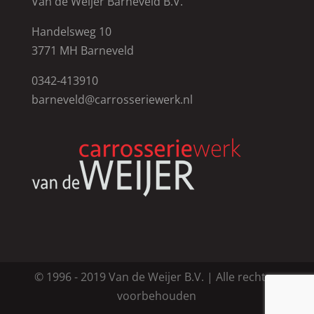
Van de Weijer Barneveld B.V.
Handelsweg 10
3771 MH Barneveld
0342-413910
barneveld@carrosseriewerk.nl
© 1996 - 2019 Van de Weijer B.V. | Alle rechten
voorbehouden