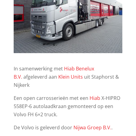
In samenwerking met
Hiab Benelux
B.V.
afgeleverd aan
Klein Units
uit Staphorst &
Nijkerk
Een open carrosserieën met een
Hiab
X-HIPRO
558EP-6 autolaadkraan gemonteerd op een
Volvo FH 6×2 truck.
De Volvo is geleverd door
Nijwa Groep B.V.
.