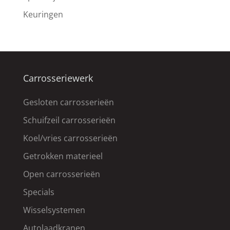
Keuringen
Carrosseriewerk
Gesloten carrosserieën
Schuifzeil carrosserieën
Koel/vries carrosserieën
Getrokken materieel
Open carrosserieën
Specials
Wisselsystemen
Autolaadkranen