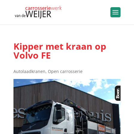
Kipper met kraan op
Volvo FE
Autolaadkranen
,
Open carrosserie