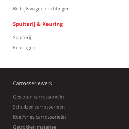
Bedrijfswageninrichtingen
Spuiterij & Keuring
Spuiterij
Keuringen
Carrosseriewerk
Gesloten carrosserieën
Schuifzeil carrosserieën
Koel/vries carrosserieën
Getrokken materieel