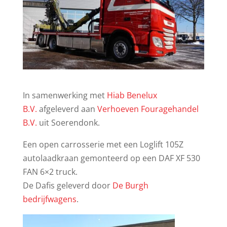
In samenwerking met
Hiab Benelux
B.V.
afgeleverd aan
Verhoeven Fouragehandel
B.V.
uit Soerendonk.
Een open carrosserie met een Loglift 105Z
autolaadkraan gemonteerd op een DAF XF 530
FAN 6×2 truck.
De Dafis geleverd door
De Burgh
bedrijfwagens
.