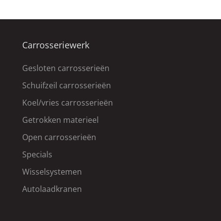
Carrosseriewerk
Gesloten carrosserieën
Schuifzeil carrosserieën
Koel/vries carrosserieën
Getrokken materieel
Open carrosserieën
Specials
Wisselsystemen
Autolaadkranen