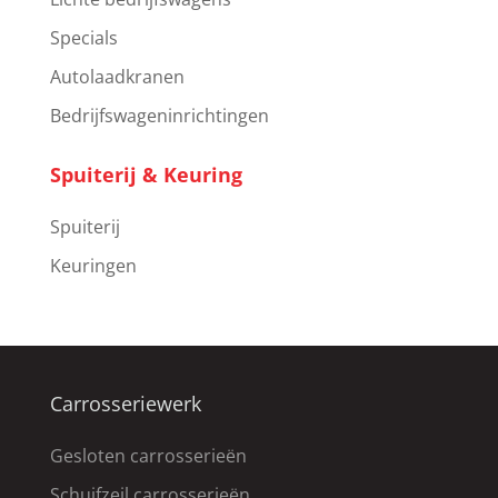
Specials
Autolaadkranen
Bedrijfswageninrichtingen
Spuiterij & Keuring
Spuiterij
Keuringen
Carrosseriewerk
Gesloten carrosserieën
Schuifzeil carrosserieën