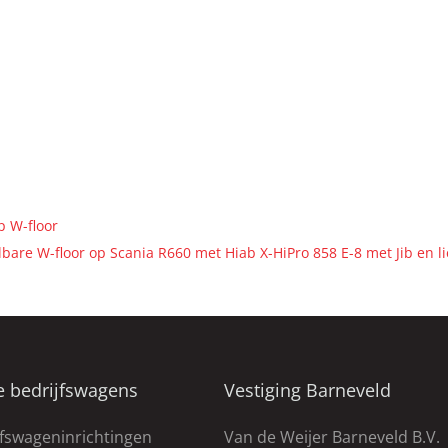
p W-floor
bare W-floor op Scania R660 met Hiab X-HiPro 858 E-8 met Jib en l
e bedrijfswagens
Vestiging Barneveld
jfswageninrichtingen
Van de Weijer Barneveld B.V.