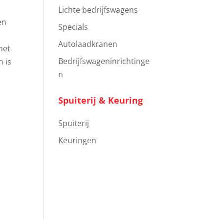
Lichte bedrijfswagens
en
Specials
Autolaadkranen
met
Bedrijfswageninrichtinge
n is
n
Spuiterij & Keuring
Spuiterij
Keuringen