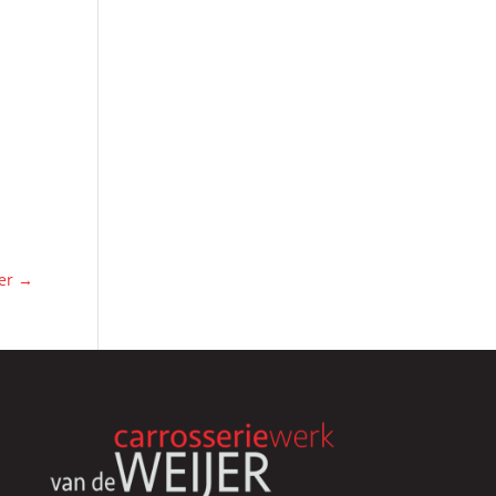
ier
→