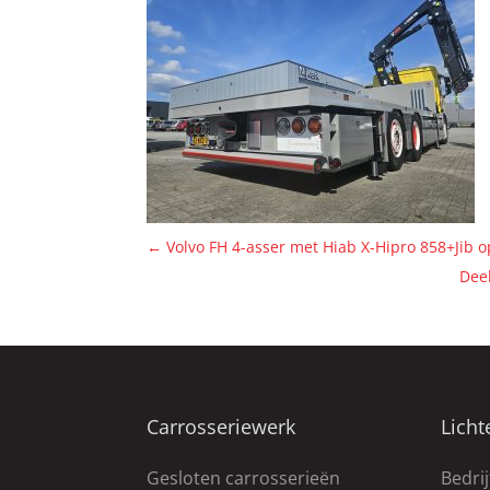
←
Volvo FH 4-asser met Hiab X-Hipro 858+Jib o
Deel
Carrosseriewerk
Licht
Gesloten carrosserieën
Bedri