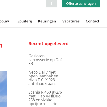
Offerte aanvragen
ebouw
Spuiterij
Keuringen
Vacatures
Contact
n
Recent opgeleverd
Gesloten
carrosserie op Daf
XB
Iveco Daily met
open laadbak en
Hiab T-CLX 023
autolaadkraan.
Scania R 460 8×2/6
met Hiab X-HiDuo
258 en vlakke
oprijcarrosserie