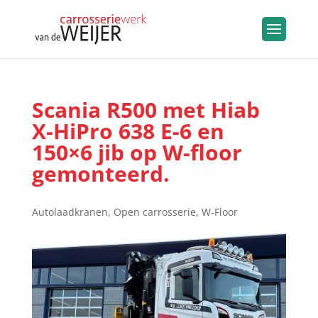
Scania R500 met Hiab
X-HiPro 638 E-6 en
150×6 jib op W-floor
gemonteerd.
Autolaadkranen
,
Open carrosserie
,
W-Floor