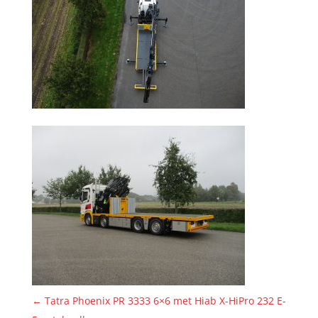
←
Tatra Phoenix PR 3333 6×6 met Hiab X-HiPro 232 E-