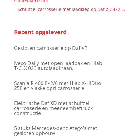
5 autolaadkraan
Schuifzeilcarrosserie met laadklep op Daf XD 4×2
→
Recent opgeleverd
Gesloten carrosserie op Daf XB
Iveco Daily met open laadbak en Hiab
T-CLX 023 autolaadkraan.
Scania R 460 8×2/6 met Hiab X-HiDuo
258 en vlakke oprijcarrosserie
Elektrische Daf XD met schuifzeil
carrosserie en meeneemheftruck
constructie
5 stuks Mercedes-benz Atego’s met
gesloten opbouw