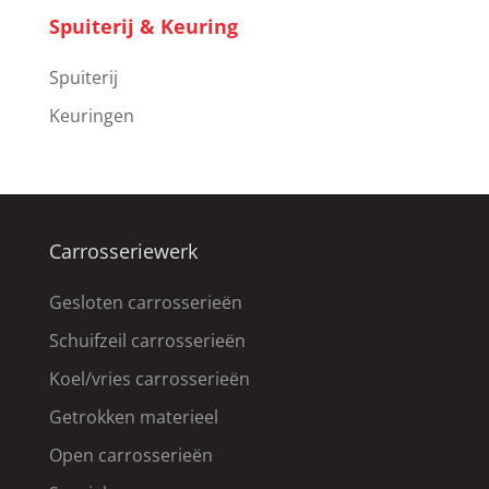
Spuiterij & Keuring
Spuiterij
Keuringen
Carrosseriewerk
Gesloten carrosserieën
Schuifzeil carrosserieën
Koel/vries carrosserieën
Getrokken materieel
Open carrosserieën