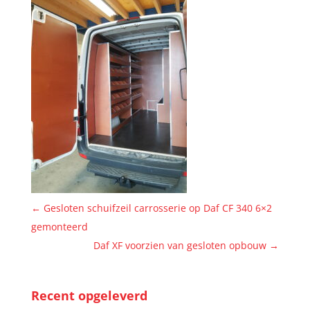
←
Gesloten schuifzeil carrosserie op Daf CF 340 6×2
gemonteerd
Daf XF voorzien van gesloten opbouw
→
Recent opgeleverd