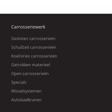
Carrosseriewerk
Gesloten carrosserieën
Schuifzeil carrosserieën
Koel/vries carrosserieën
Getrokken materieel
Open carrosserieën
Specials
Wisselsystemen
Autolaadkranen