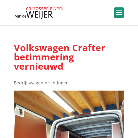
Volkswagen Crafter
betimmering
vernieuwd
Bedrijfswageninrichtingen