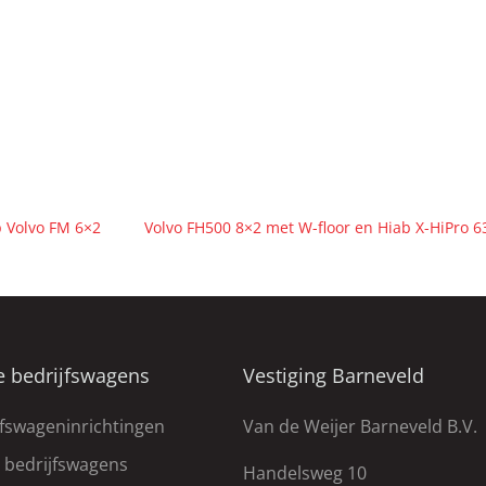
p Volvo FM 6×2
Volvo FH500 8×2 met W-floor en Hiab X-HiPro 
e bedrijfswagens
Vestiging Barneveld
jfswageninrichtingen
Van de Weijer Barneveld B.V.
e bedrijfswagens
Handelsweg 10