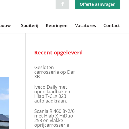
Offerte aanvragen
ebouw
Spuiterij
Keuringen
Vacatures
Contact
Recent opgeleverd
Gesloten
carrosserie op Daf
XB
Iveco Daily met
open laadbak en
Hiab T-CLX 023
autolaadkraan.
Scania R 460 8×2/6
met Hiab X-HiDuo
258 en vlakke
oprijcarrosserie