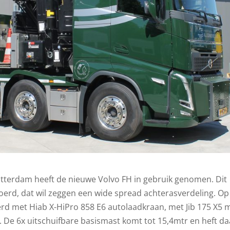
Rotterdam heeft de nieuwe Volvo FH in gebruik genomen. Dit
voerd, dat wil zeggen een wide spread achterasverdeling. Op
rd met Hiab X-HiPro 858 E6 autolaadkraan, met Jib 175 X5 
. De 6x uitschuifbare basismast komt tot 15,4mtr en heft da