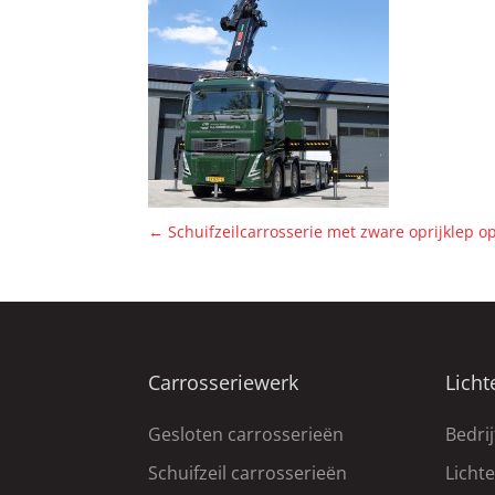
←
Schuifzeilcarrosserie met zware oprijklep o
Carrosseriewerk
Licht
Gesloten carrosserieën
Bedri
Schuifzeil carrosserieën
Licht