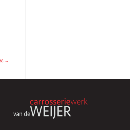
638
→