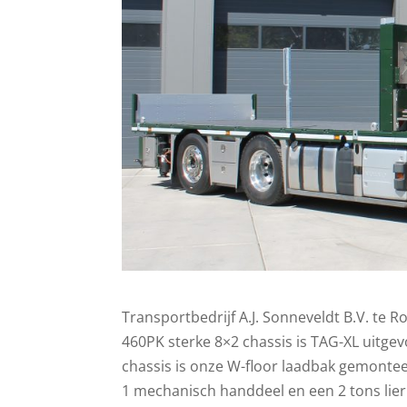
Transportbedrijf A.J. Sonneveldt B.V. te 
460PK sterke 8×2 chassis is TAG-XL uitge
chassis is onze W-floor laadbak gemontee
1 mechanisch handdeel en een 2 tons lier