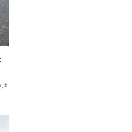
t
 Jib