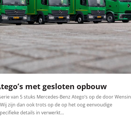
Atego’s met gesloten opbouw
serie van 5 stuks Mercedes-Benz Atego’s op de door Wensi
Wij zijn dan ook trots op de op het oog eenvoudige
ecifieke details in verwerkt...