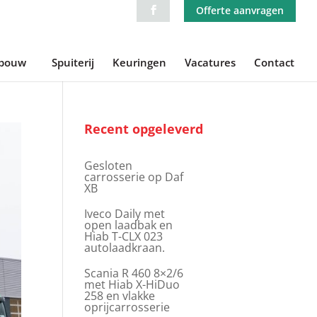
Offerte aanvragen
ebouw
Spuiterij
Keuringen
Vacatures
Contact
Recent opgeleverd
Gesloten
carrosserie op Daf
XB
Iveco Daily met
open laadbak en
Hiab T-CLX 023
autolaadkraan.
Scania R 460 8×2/6
met Hiab X-HiDuo
258 en vlakke
oprijcarrosserie