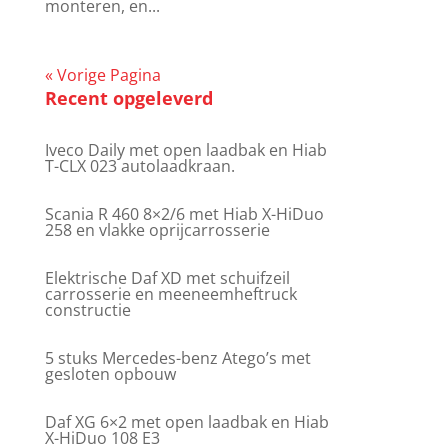
monteren, en...
« Vorige Pagina
Recent opgeleverd
Iveco Daily met open laadbak en Hiab
T-CLX 023 autolaadkraan.
Scania R 460 8×2/6 met Hiab X-HiDuo
258 en vlakke oprijcarrosserie
Elektrische Daf XD met schuifzeil
carrosserie en meeneemheftruck
constructie
5 stuks Mercedes-benz Atego’s met
gesloten opbouw
Daf XG 6×2 met open laadbak en Hiab
X-HiDuo 108 E3