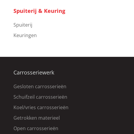
Spuiterij & Keuring
Spuiterij
Keuringen
Carrosseriewerk
Gesloten carrosserieën
Schuifzeil carrosserieën
Koel/vries carrosserieën
Getrokken materieel
Open carrosserieën