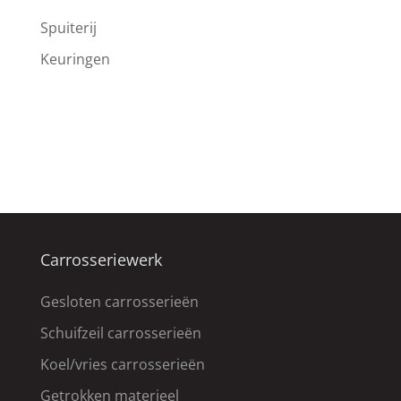
Spuiterij
Keuringen
Carrosseriewerk
Gesloten carrosserieën
Schuifzeil carrosserieën
Koel/vries carrosserieën
Getrokken materieel