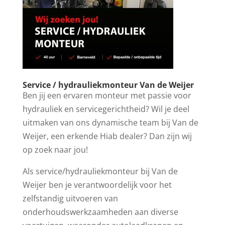
Service / hydrauliekmonteur Van de Weijer
Ben jij een ervaren monteur met passie voor
hydrauliek en servicegerichtheid? Wil je deel
uitmaken van ons dynamische team bij Van de
Weijer, een erkende Hiab dealer? Dan zijn wij
op zoek naar jou!
Als service/hydrauliekmonteur bij Van de
Weijer ben je verantwoordelijk voor het
zelfstandig uitvoeren van
onderhoudswerkzaamheden aan diverse