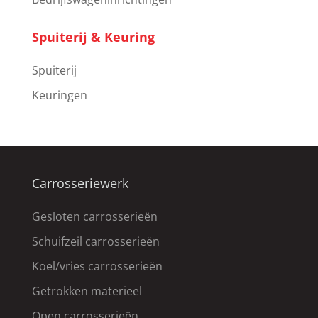
Spuiterij & Keuring
Spuiterij
Keuringen
Carrosseriewerk
Gesloten carrosserieën
Schuifzeil carrosserieën
Koel/vries carrosserieën
Getrokken materieel
Open carrosserieën