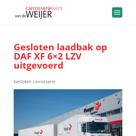
Gesloten laadbak op
DAF XF 6×2 LZV
uitgevoerd
Gesloten carrosserie