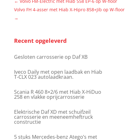
←
Volvo FM-Electric met Hiab 558 EP-6 op W-floor
Volvo FH 4-asser met Hiab X-Hipro 858+Jib op W-floor
→
Recent opgeleverd
Gesloten carrosserie op Daf XB
Iveco Daily met open laadbak en Hiab
T-CLX 023 autolaadkraan.
Scania R 460 8×2/6 met Hiab X-HiDuo
258 en vlakke oprijcarrosserie
Elektrische Daf XD met schuifzeil
carrosserie en meeneemheftruck
constructie
5 stuks Mercedes-benz Atego’s met