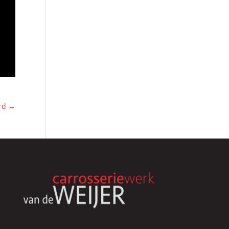
erd
→