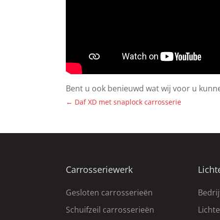
Bent u ook benieuwd wat wij voor u kunn
←
Daf XD met snaplock carrosserie
Carrosseriewerk
Licht
Gesloten carrosserieën
Bedri
Schuifzeil carrosserieën
Licht