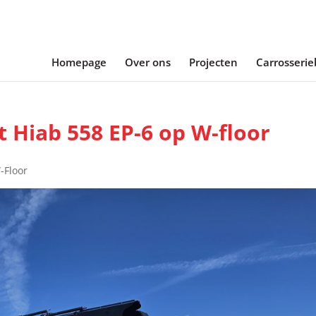
Homepage
Over ons
Projecten
Carrosseri
t Hiab 558 EP-6 op W-floor
-Floor