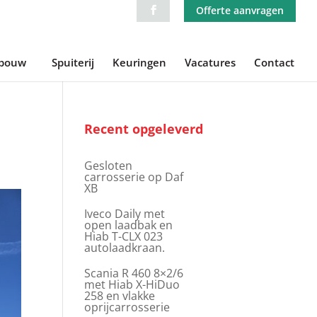
Offerte aanvragen
ebouw
Spuiterij
Keuringen
Vacatures
Contact
Recent opgeleverd
Gesloten
carrosserie op Daf
XB
Iveco Daily met
open laadbak en
Hiab T-CLX 023
autolaadkraan.
Scania R 460 8×2/6
met Hiab X-HiDuo
258 en vlakke
oprijcarrosserie