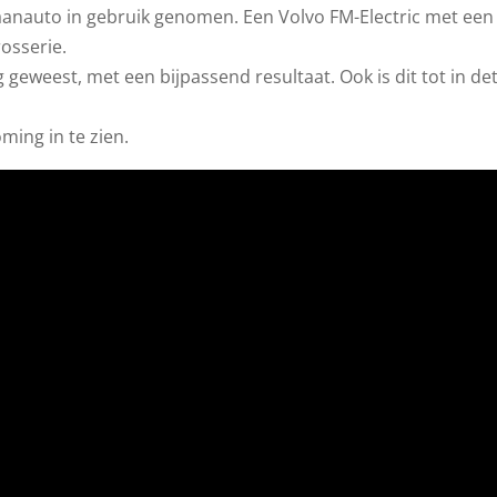
kraanauto in gebruik genomen. Een Volvo FM-Electric met een
osserie.
geweest, met een bijpassend resultaat. Ook is dit tot in det
ming in te zien.