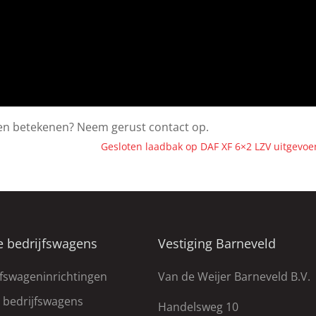
en betekenen? Neem gerust contact op.
Gesloten laadbak op DAF XF 6×2 LZV uitgevo
e bedrijfswagens
Vestiging Barneveld
jfswageninrichtingen
Van de Weijer Barneveld B.V.
e bedrijfswagens
Handelsweg 10