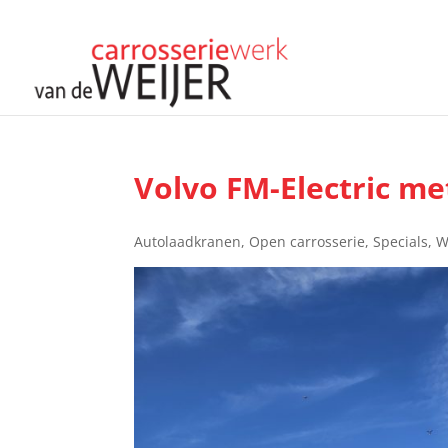
Volvo FM-Electric me
Autolaadkranen
,
Open carrosserie
,
Specials
,
W