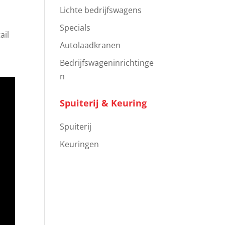
Lichte bedrijfswagens
Specials
ail
Autolaadkranen
Bedrijfswageninrichtinge
n
Spuiterij & Keuring
Spuiterij
Keuringen