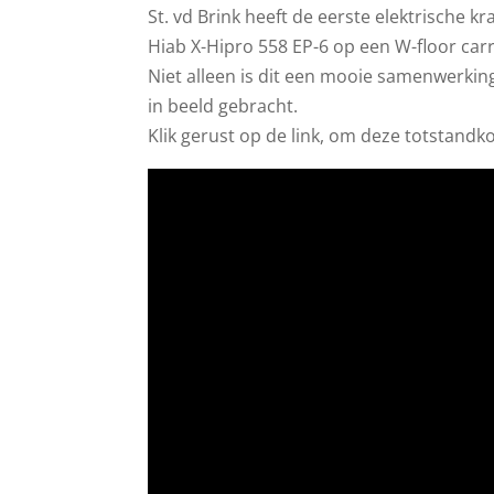
St. vd Brink heeft de eerste elektrische 
Hiab X-Hipro 558 EP-6 op een W-floor carr
Niet alleen is dit een mooie samenwerking 
in beeld gebracht.
Klik gerust op de link, om deze totstandko