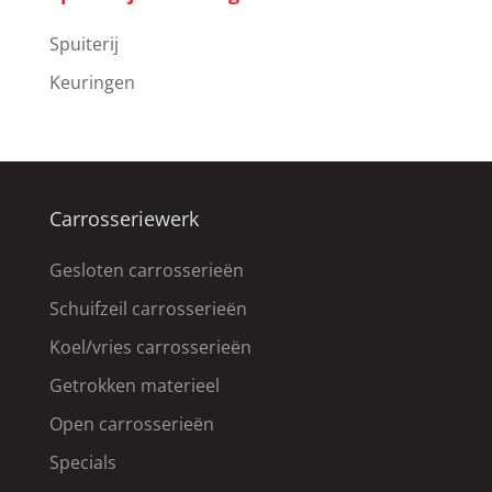
Spuiterij
Keuringen
Carrosseriewerk
Gesloten carrosserieën
Schuifzeil carrosserieën
Koel/vries carrosserieën
Getrokken materieel
Open carrosserieën
Specials